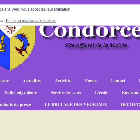
 ce site Web, vous acceptez leur utilisation.
ez :
Politique relative aux cookies
isme
Actualités
Activités
Poésie
Contact
Salle polyvalente
Service des eaux
L’école
Environn
ndants de presse
LE BRULAGE DES VEGETAUX
DECHET