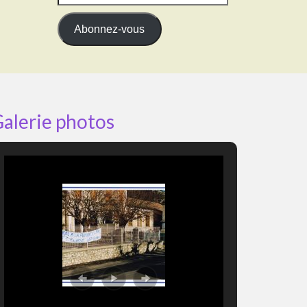
e-
mail
Abonnez-vous
alerie photos