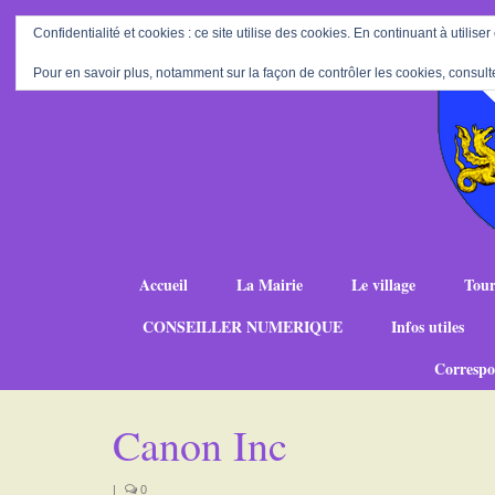
Confidentialité et cookies : ce site utilise des cookies. En continuant à utiliser
Pour en savoir plus, notamment sur la façon de contrôler les cookies, consult
Accueil
La Mairie
Le village
Tour
CONSEILLER NUMERIQUE
Infos utiles
Correspo
Canon Inc
|
0