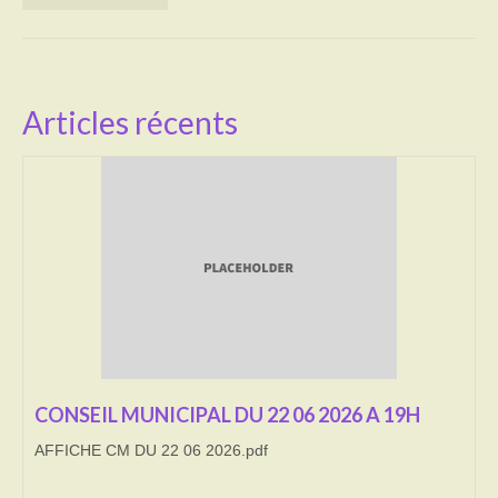
Activités
Poésie
Articles récents
Contact
Heures d’ouverture
Démarches administratives
CONSEILLER NUMERIQUE
Infos utiles
Salle polyvalente
Service des eaux
CONSEIL MUNICIPAL DU 22 06 2026 A 19H
AFFICHE CM DU 22 06 2026.pdf
L’école
Environnement