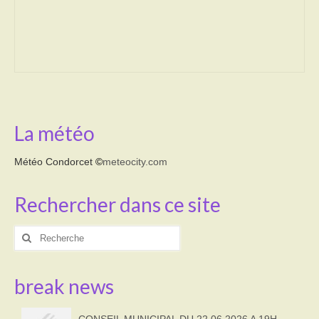
Transport
Cimetière
Culte
Correspondants de presse
La météo
LE BRULAGE DES VEGETAUX
Météo Condorcet
©
meteocity.com
DECHETS VERTS
Rechercher dans ce site
Rechercher
:
break news