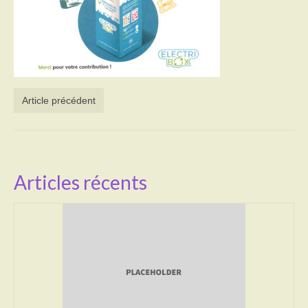
Activités
Poésie
Contact
Article précédent
Heures d’ouverture
Démarches administratives
CONSEILLER NUMERIQUE
Articles récents
Infos utiles
Salle polyvalente
Service des eaux
L’école
Environnement