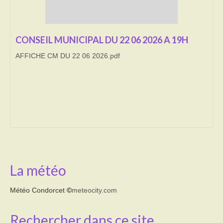
Transport
CONSEIL MUNICIPAL DU 22 06 2026 A 19H
Cimetière
AFFICHE CM DU 22 06 2026.pdf
Culte
Correspondants de presse
LE BRULAGE DES VEGETAUX
DECHETS VERTS
La météo
Météo Condorcet
©
meteocity.com
Rechercher dans ce site