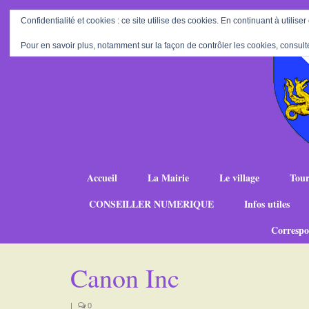
Confidentialité et cookies : ce site utilise des cookies. En continuant à utiliser
Pour en savoir plus, notamment sur la façon de contrôler les cookies, consult
Accueil
La Mairie
Le village
Tour
CONSEILLER NUMERIQUE
Infos utiles
Correspo
Canon Inc
|
0