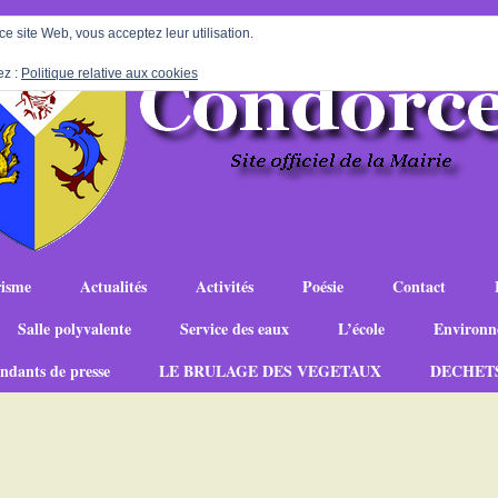
 ce site Web, vous acceptez leur utilisation.
ez :
Politique relative aux cookies
isme
Actualités
Activités
Poésie
Contact
Salle polyvalente
Service des eaux
L’école
Environn
ndants de presse
LE BRULAGE DES VEGETAUX
DECHET