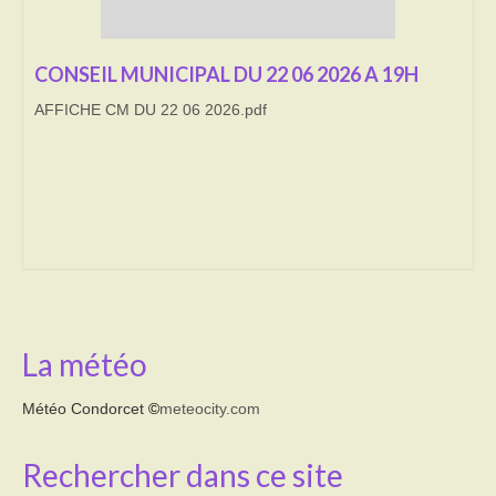
Transport
CONSEIL MUNICIPAL DU 22 06 2026 A 19H
Cimetière
AFFICHE CM DU 22 06 2026.pdf
Culte
Correspondants de presse
LE BRULAGE DES VEGETAUX
DECHETS VERTS
La météo
Météo Condorcet
©
meteocity.com
Rechercher dans ce site