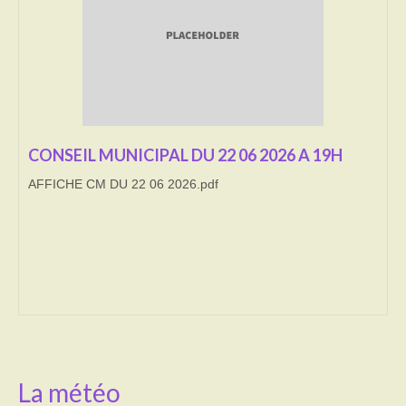
Transport
Cimetière
Culte
Correspondants de presse
CONSEIL MUNICIPAL DU 22 06 2026 A 19H
AFFICHE CM DU 22 06 2026.pdf
LE BRULAGE DES VEGETAUX
DECHETS VERTS
La météo