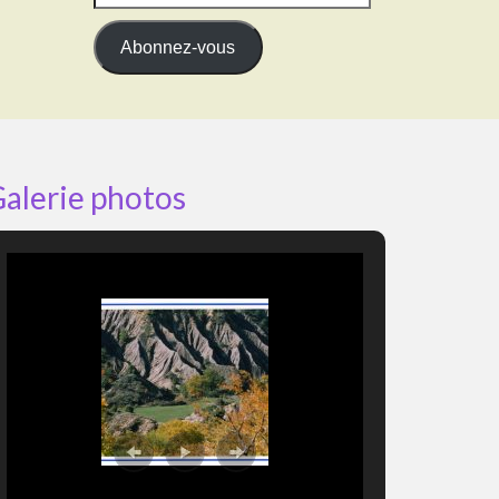
e-
mail
Abonnez-vous
alerie photos