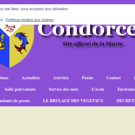
 ce site Web, vous acceptez leur utilisation.
ez :
Politique relative aux cookies
isme
Actualités
Activités
Poésie
Contact
Salle polyvalente
Service des eaux
L’école
Environn
ndants de presse
LE BRULAGE DES VEGETAUX
DECHET