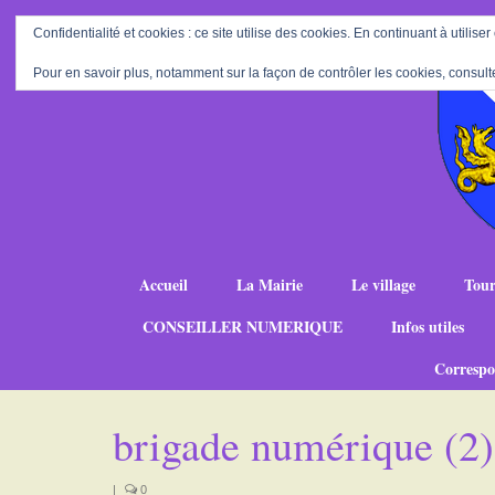
Confidentialité et cookies : ce site utilise des cookies. En continuant à utiliser
Pour en savoir plus, notamment sur la façon de contrôler les cookies, consult
Accueil
La Mairie
Le village
Tour
CONSEILLER NUMERIQUE
Infos utiles
Correspo
brigade numérique (2)
|
0