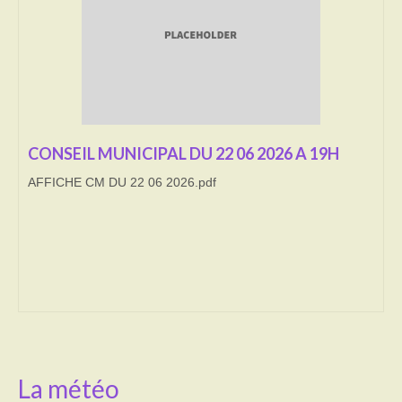
Transport
Cimetière
Culte
Correspondants de presse
CONSEIL MUNICIPAL DU 22 06 2026 A 19H
AFFICHE CM DU 22 06 2026.pdf
LE BRULAGE DES VEGETAUX
DECHETS VERTS
La météo