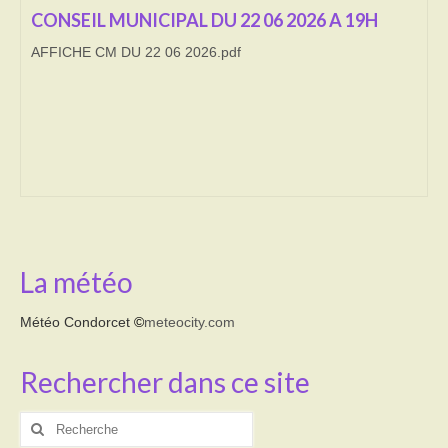
CONSEIL MUNICIPAL DU 22 06 2026 A 19H
Transport
AFFICHE CM DU 22 06 2026.pdf
Cimetière
Culte
Correspondants de presse
LE BRULAGE DES VEGETAUX
DECHETS VERTS
La météo
Météo Condorcet
©
meteocity.com
Rechercher dans ce site
Rechercher
: