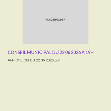
Transport
Cimetière
Culte
Correspondants de presse
LE BRULAGE DES VEGETAUX
CONSEIL MUNICIPAL DU 22 06 2026 A 19H
AFFICHE CM DU 22 06 2026.pdf
DECHETS VERTS