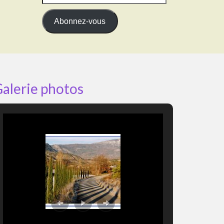
e-
mail
Abonnez-vous
alerie photos