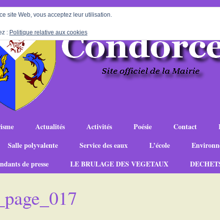
 ce site Web, vous acceptez leur utilisation.
ez :
Politique relative aux cookies
isme
Actualités
Activités
Poésie
Contact
Salle polyvalente
Service des eaux
L’école
Environn
ndants de presse
LE BRULAGE DES VEGETAUX
DECHET
0_page_017