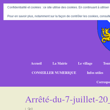
Confidentialité et cookies : ce site utilise des cookies. En continuant à utiliser
Pour en savoir plus, notamment sur la façon de contrôler les cookies, consult
Accueil
La Mairie
Le village
Tour
CONSEILLER NUMERIQUE
Infos utiles
Correspo
Arrêté-du-7-juillet-2
|
0