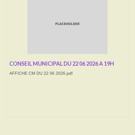
Transport
Cimetière
Culte
Correspondants de presse
LE BRULAGE DES VEGETAUX
CONSEIL MUNICIPAL DU 22 06 2026 A 19H
AFFICHE CM DU 22 06 2026.pdf
DECHETS VERTS