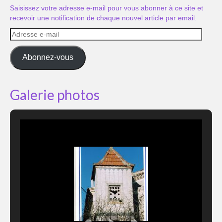
Saisissez votre adresse e-mail pour vous abonner à ce site et
recevoir une notification de chaque nouvel article par email.
Adresse
e-
mail
Abonnez-vous
Galerie photos