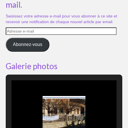
mail.
Saisissez votre adresse e-mail pour vous abonner à ce site et
recevoir une notification de chaque nouvel article par email.
Adresse
e-
mail
Abonnez-vous
Galerie photos