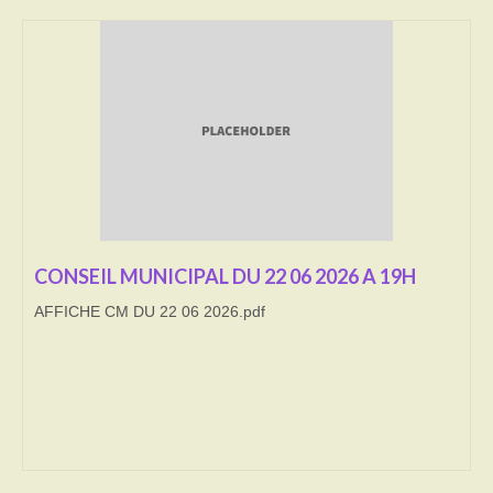
Transport
Cimetière
Culte
Correspondants de presse
LE BRULAGE DES VEGETAUX
DECHETS VERTS
CONSEIL MUNICIPAL DU 22 06 2026 A 19H
AFFICHE CM DU 22 06 2026.pdf