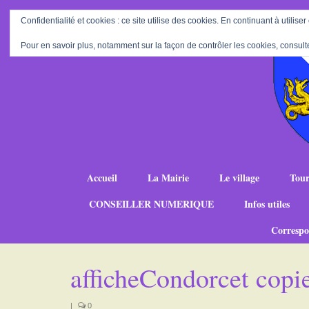
Confidentialité et cookies : ce site utilise des cookies. En continuant à utiliser
Pour en savoir plus, notamment sur la façon de contrôler les cookies, consult
Accueil
La Mairie
Le village
Tour
CONSEILLER NUMERIQUE
Infos utiles
Correspo
afficheCondorcet copi
|
0