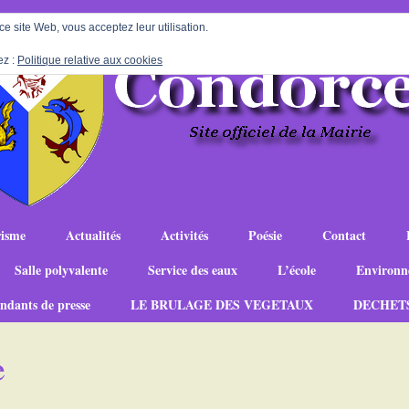
 ce site Web, vous acceptez leur utilisation.
ez :
Politique relative aux cookies
isme
Actualités
Activités
Poésie
Contact
Salle polyvalente
Service des eaux
L’école
Environn
ndants de presse
LE BRULAGE DES VEGETAUX
DECHET
e