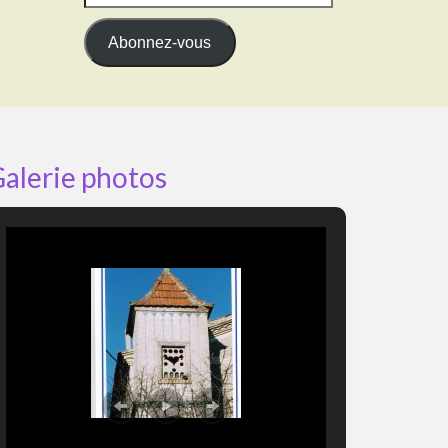
e-
mail
Abonnez-vous
alerie photos