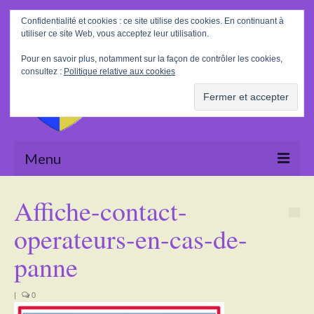
Rechercher
Confidentialité et cookies : ce site utilise des cookies. En continuant à
:
utiliser ce site Web, vous acceptez leur utilisation.
Pour en savoir plus, notamment sur la façon de contrôler les cookies,
consultez :
Politique relative aux cookies
Menu
Accueil
Affiche-contact-
La Mairie
operateurs-en-cas-de-
Le village
panne
Tourisme
|
0
Actualités