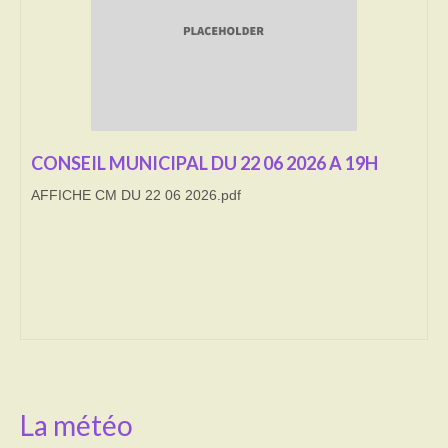
Transport
Cimetière
Culte
CONSEIL MUNICIPAL DU 22 06 2026 A 19H
Correspondants de presse
AFFICHE CM DU 22 06 2026.pdf
LE BRULAGE DES VEGETAUX
DECHETS VERTS
La météo