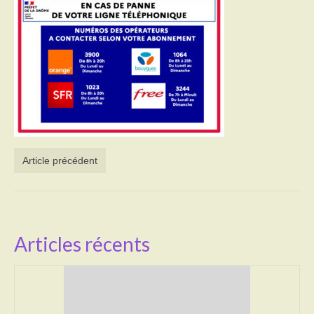
Activités
Poésie
Contact
Heures d’ouverture
Démarches administratives
Article précédent
CONSEILLER NUMERIQUE
Infos utiles
Salle polyvalente
Articles récents
Service des eaux
L’école
Environnement