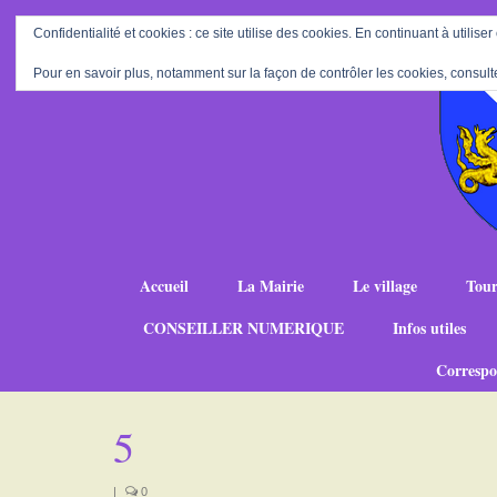
Confidentialité et cookies : ce site utilise des cookies. En continuant à utiliser
Pour en savoir plus, notamment sur la façon de contrôler les cookies, consult
Accueil
La Mairie
Le village
Tour
CONSEILLER NUMERIQUE
Infos utiles
Correspo
5
|
0