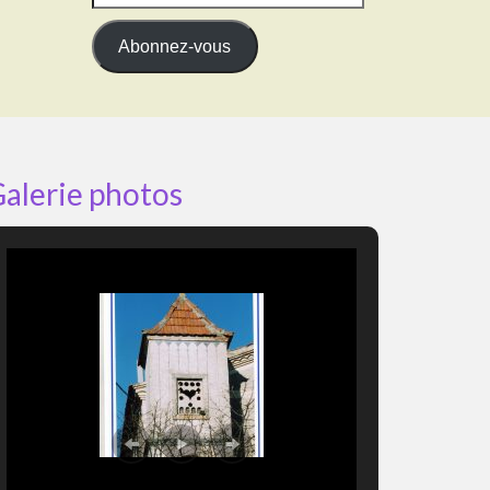
e-
mail
Abonnez-vous
alerie photos