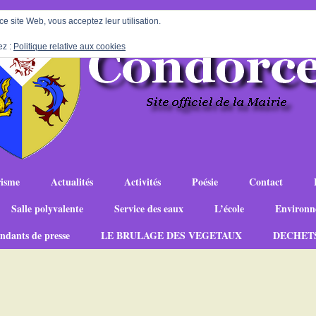
 ce site Web, vous acceptez leur utilisation.
ez :
Politique relative aux cookies
isme
Actualités
Activités
Poésie
Contact
Salle polyvalente
Service des eaux
L’école
Environn
ndants de presse
LE BRULAGE DES VEGETAUX
DECHET