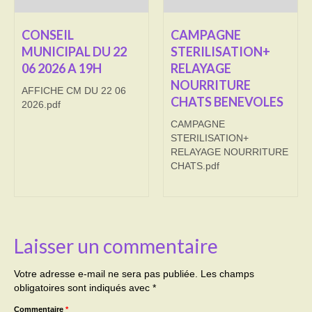
Transport
CONSEIL
CAMPAGNE
MUNICIPAL DU 22
STERILISATION+
Cimetière
06 2026 A 19H
RELAYAGE
NOURRITURE
Culte
AFFICHE CM DU 22 06
CHATS BENEVOLES
2026.pdf
Correspondants de presse
CAMPAGNE
STERILISATION+
LE BRULAGE DES VEGETAUX
RELAYAGE NOURRITURE
CHATS.pdf
DECHETS VERTS
Laisser un commentaire
Votre adresse e-mail ne sera pas publiée.
Les champs
obligatoires sont indiqués avec
*
Commentaire
*