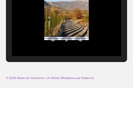
© 2026 Mairie de Condorcet. Un thème Wordpress par
Kadence
.