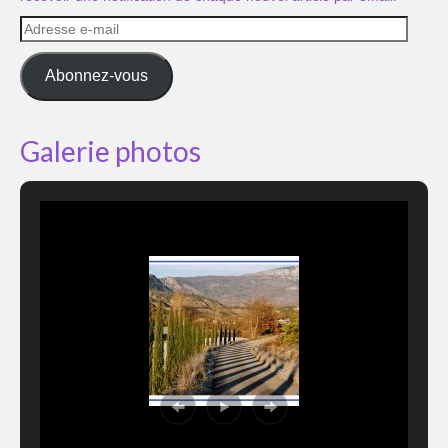
Adresse
e-
mail
Abonnez-vous
Galerie photos