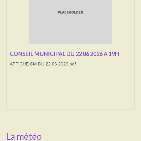
Transport
Cimetière
Culte
Correspondants de presse
CONSEIL MUNICIPAL DU 22 06 2026 A 19H
AFFICHE CM DU 22 06 2026.pdf
LE BRULAGE DES VEGETAUX
DECHETS VERTS
La météo