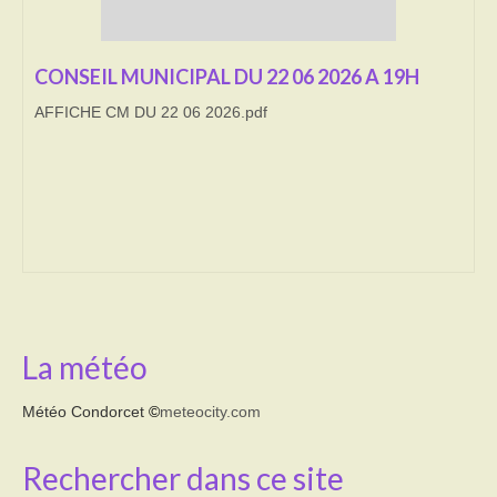
Transport
CONSEIL MUNICIPAL DU 22 06 2026 A 19H
Cimetière
AFFICHE CM DU 22 06 2026.pdf
Culte
Correspondants de presse
LE BRULAGE DES VEGETAUX
DECHETS VERTS
La météo
Météo Condorcet
©
meteocity.com
Rechercher dans ce site