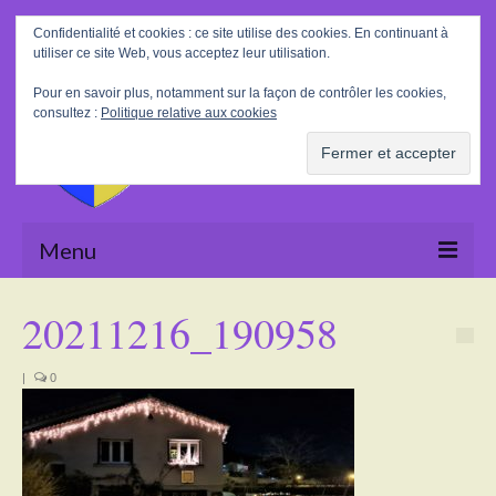
Rechercher
Confidentialité et cookies : ce site utilise des cookies. En continuant à
:
utiliser ce site Web, vous acceptez leur utilisation.
Pour en savoir plus, notamment sur la façon de contrôler les cookies,
consultez :
Politique relative aux cookies
Menu
Accueil
20211216_190958
La Mairie
|
0
Le village
Tourisme
Actualités