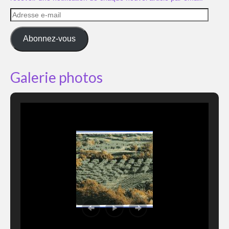
Adresse
e-
mail
Abonnez-vous
Galerie photos