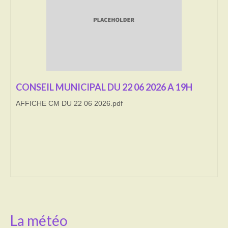
Transport
Cimetière
Culte
Correspondants de presse
CONSEIL MUNICIPAL DU 22 06 2026 A 19H
AFFICHE CM DU 22 06 2026.pdf
LE BRULAGE DES VEGETAUX
DECHETS VERTS
La météo