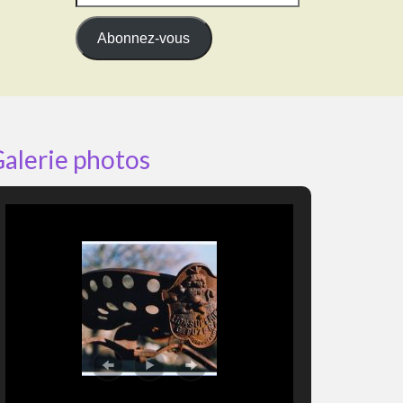
e-
mail
Abonnez-vous
alerie photos