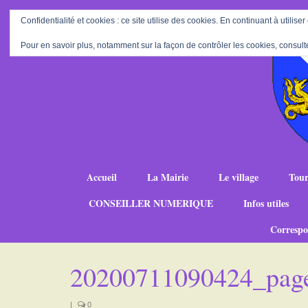
Confidentialité et cookies : ce site utilise des cookies. En continuant à utiliser
Pour en savoir plus, notamment sur la façon de contrôler les cookies, consult
Accueil
La Mairie
Le village
Tour
CONSEILLER NUMERIQUE
Infos utiles
Correspo
20200711090424_pag
|
0