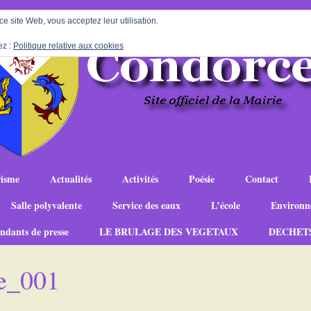
 ce site Web, vous acceptez leur utilisation.
ez :
Politique relative aux cookies
isme
Actualités
Activités
Poésie
Contact
Salle polyvalente
Service des eaux
L’école
Environn
ndants de presse
LE BRULAGE DES VEGETAUX
DECHET
e_001