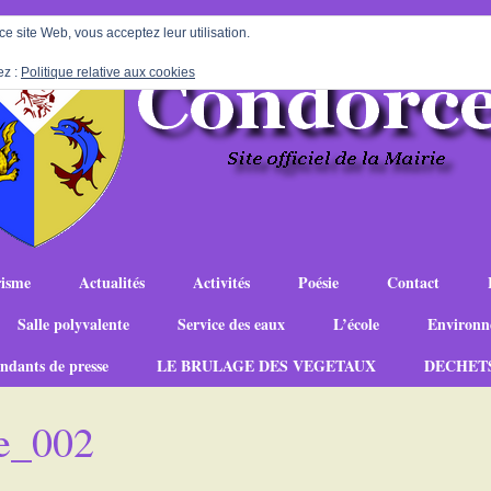
 ce site Web, vous acceptez leur utilisation.
ez :
Politique relative aux cookies
isme
Actualités
Activités
Poésie
Contact
Salle polyvalente
Service des eaux
L’école
Environn
ndants de presse
LE BRULAGE DES VEGETAUX
DECHET
e_002