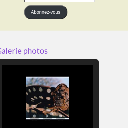
e-
mail
Abonnez-vous
alerie photos