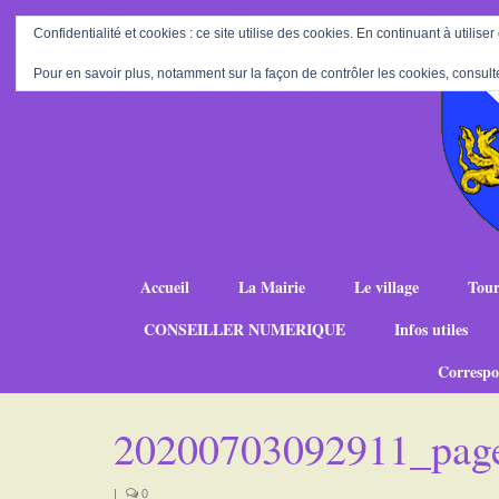
Confidentialité et cookies : ce site utilise des cookies. En continuant à utiliser
Pour en savoir plus, notamment sur la façon de contrôler les cookies, consult
Accueil
La Mairie
Le village
Tour
CONSEILLER NUMERIQUE
Infos utiles
Correspo
20200703092911_pag
|
0