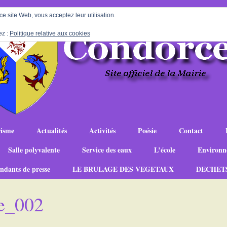
 ce site Web, vous acceptez leur utilisation.
ez :
Politique relative aux cookies
isme
Actualités
Activités
Poésie
Contact
Salle polyvalente
Service des eaux
L’école
Environn
ndants de presse
LE BRULAGE DES VEGETAUX
DECHET
e_002