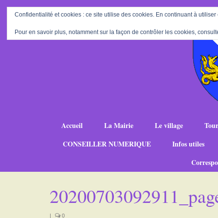
Confidentialité et cookies : ce site utilise des cookies. En continuant à utiliser
Pour en savoir plus, notamment sur la façon de contrôler les cookies, consult
Accueil
La Mairie
Le village
Tour
CONSEILLER NUMERIQUE
Infos utiles
Correspo
20200703092911_pag
|
0