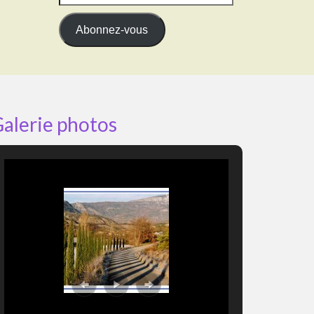
e-
mail
Abonnez-vous
alerie photos