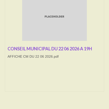
Transport
Cimetière
Culte
Correspondants de presse
CONSEIL MUNICIPAL DU 22 06 2026 A 19H
LE BRULAGE DES VEGETAUX
AFFICHE CM DU 22 06 2026.pdf
DECHETS VERTS