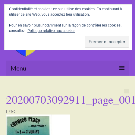
Rechercher
Confidentialité et cookies : ce site utilise des cookies. En continuant à
:
utiliser ce site Web, vous acceptez leur utilisation.
Pour en savoir plus, notamment sur la façon de contrôler les cookies,
consultez :
Politique relative aux cookies
Menu
Accueil
20200703092911_page_00
La Mairie
Le village
|
0
Tourisme
Actualités