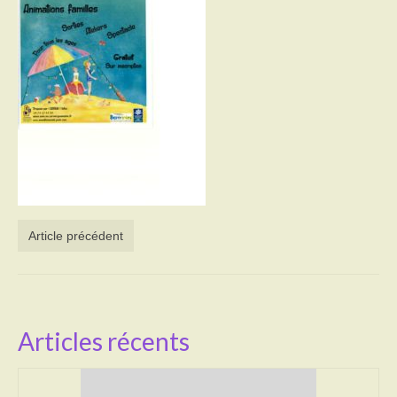
Activités
Poésie
Contact
Heures d’ouverture
Démarches administratives
CONSEILLER NUMERIQUE
Article précédent
Infos utiles
Salle polyvalente
Service des eaux
Articles récents
L’école
Environnement