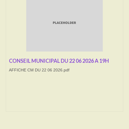
Transport
Cimetière
Culte
Correspondants de presse
LE BRULAGE DES VEGETAUX
CONSEIL MUNICIPAL DU 22 06 2026 A 19H
AFFICHE CM DU 22 06 2026.pdf
DECHETS VERTS