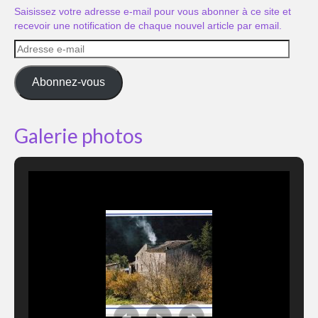
Saisissez votre adresse e-mail pour vous abonner à ce site et
recevoir une notification de chaque nouvel article par email.
Adresse
e-
mail
Abonnez-vous
Galerie photos