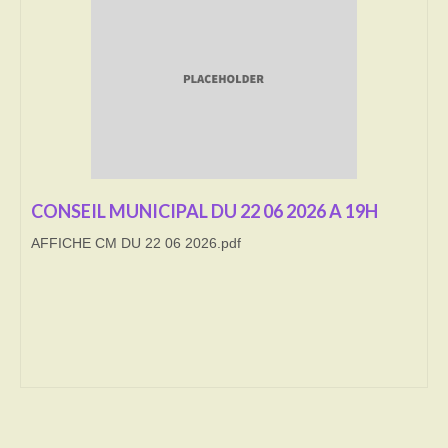
Transport
Cimetière
Culte
Correspondants de presse
LE BRULAGE DES VEGETAUX
CONSEIL MUNICIPAL DU 22 06 2026 A 19H
AFFICHE CM DU 22 06 2026.pdf
DECHETS VERTS