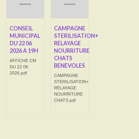
Transport
Cimetière
CONSEIL
CAMPAGNE
MUNICIPAL
STERILISATION+
Culte
DU 22 06
RELAYAGE
2026 A 19H
NOURRITURE
Correspondants de presse
CHATS
AFFICHE CM
LE BRULAGE DES VEGETAUX
BENEVOLES
DU 22 06
2026.pdf
CAMPAGNE
DECHETS VERTS
STERILISATION+
RELAYAGE
NOURRITURE
CHATS.pdf