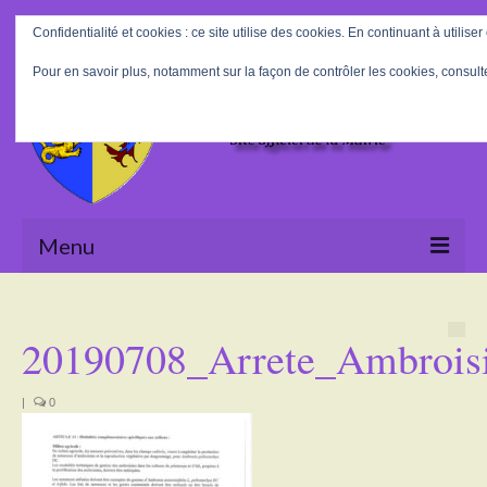
Rechercher
Confidentialité et cookies : ce site utilise des cookies. En continuant à utiliser
:
Pour en savoir plus, notamment sur la façon de contrôler les cookies, consult
Menu
Accueil
20190708_Arrete_Ambrois
La Mairie
Le village
|
0
Tourisme
Actualités