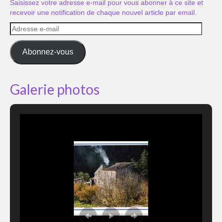
Saisissez votre adresse e-mail pour vous abonner à ce site et
recevoir une notification de chaque nouvel article par email.
Adresse
e-
mail
Abonnez-vous
Galerie photos