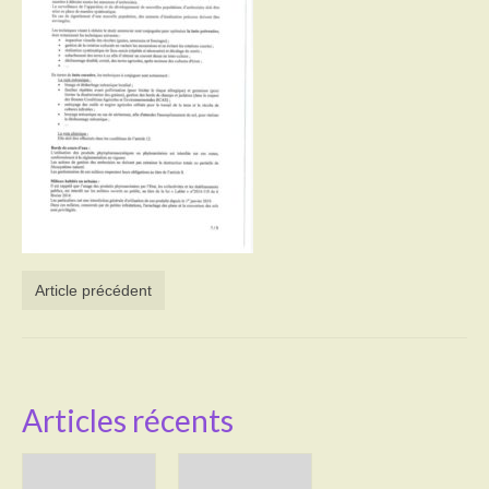
Activités
Poésie
Contact
Heures d’ouverture
Démarches administratives
CONSEILLER NUMERIQUE
Article précédent
Infos utiles
Salle polyvalente
Service des eaux
Articles récents
L’école
Environnement