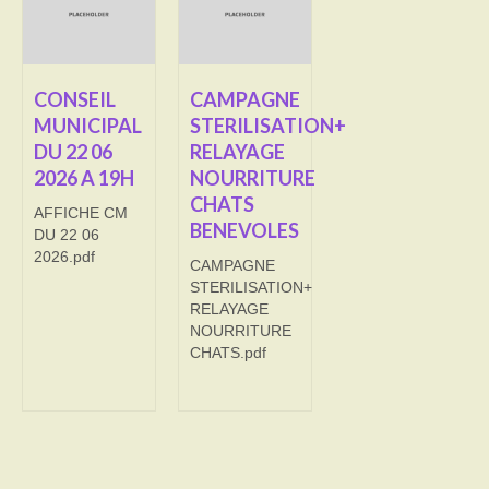
Transport
Cimetière
CONSEIL
CAMPAGNE
MUNICIPAL
STERILISATION+
Culte
DU 22 06
RELAYAGE
2026 A 19H
NOURRITURE
Correspondants de presse
CHATS
AFFICHE CM
LE BRULAGE DES VEGETAUX
BENEVOLES
DU 22 06
2026.pdf
CAMPAGNE
DECHETS VERTS
STERILISATION+
RELAYAGE
NOURRITURE
CHATS.pdf