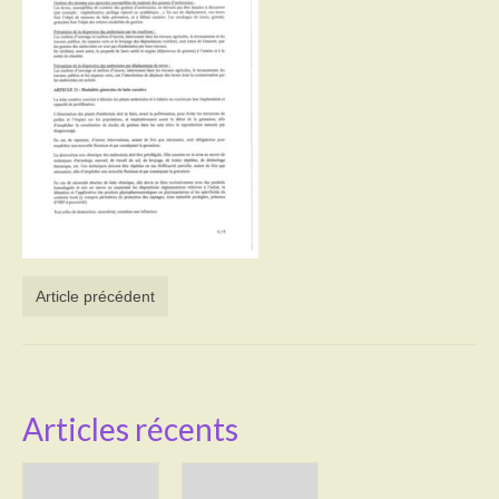
Activités
Poésie
Contact
Heures d’ouverture
Démarches administratives
CONSEILLER NUMERIQUE
Article précédent
Infos utiles
Salle polyvalente
Service des eaux
Articles récents
L’école
Environnement