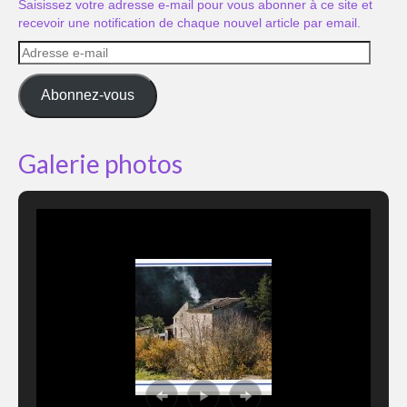
Saisissez votre adresse e-mail pour vous abonner à ce site et
recevoir une notification de chaque nouvel article par email.
Adresse
e-
mail
Abonnez-vous
Galerie photos