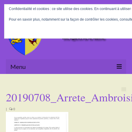
Rechercher
Confidentialité et cookies : ce site utilise des cookies. En continuant à utiliser
:
Pour en savoir plus, notamment sur la façon de contrôler les cookies, consult
Menu
Accueil
20190708_Arrete_Ambrois
La Mairie
Le village
|
0
Tourisme
Actualités