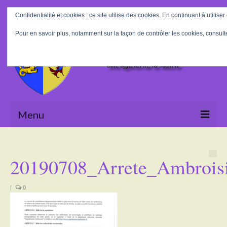
Rechercher
Confidentialité et cookies : ce site utilise des cookies. En continuant à utiliser
:
Pour en savoir plus, notamment sur la façon de contrôler les cookies, consult
Menu
Accueil
20190708_Arrete_Ambrois
La Mairie
Le village
|
0
Tourisme
Actualités