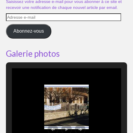
Saisissez votre adresse e-mail pour vous abonner à ce site et
recevoir une notification de chaque nouvel article par email.
Adresse
e-
mail
Abonnez-vous
Galerie photos