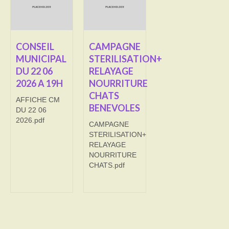
Transport
Cimetière
CONSEIL
CAMPAGNE
MUNICIPAL
STERILISATION+
Culte
DU 22 06
RELAYAGE
2026 A 19H
NOURRITURE
Correspondants de presse
CHATS
AFFICHE CM
LE BRULAGE DES VEGETAUX
BENEVOLES
DU 22 06
2026.pdf
CAMPAGNE
DECHETS VERTS
STERILISATION+
RELAYAGE
NOURRITURE
CHATS.pdf