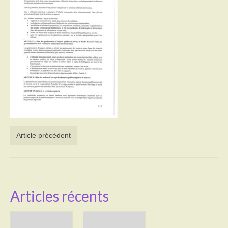
Activités
Poésie
Contact
Heures d’ouverture
Démarches administratives
CONSEILLER NUMERIQUE
Article précédent
Infos utiles
Salle polyvalente
Service des eaux
Articles récents
L’école
Environnement