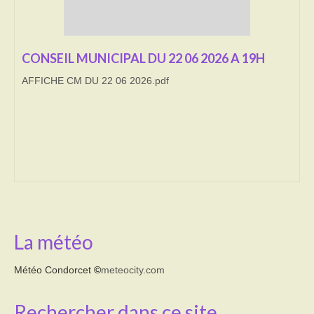
Transport
CONSEIL MUNICIPAL DU 22 06 2026 A 19H
Cimetière
AFFICHE CM DU 22 06 2026.pdf
Culte
Correspondants de presse
LE BRULAGE DES VEGETAUX
DECHETS VERTS
La météo
Météo Condorcet
©
meteocity.com
Rechercher dans ce site