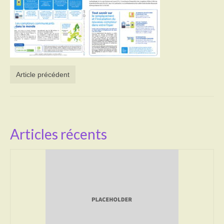
Activités
Poésie
Contact
Article précédent
Heures d’ouverture
Démarches administratives
CONSEILLER NUMERIQUE
Articles récents
Infos utiles
Salle polyvalente
Service des eaux
L’école
Environnement