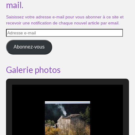
mail.
Saisissez votre adresse e-mail pour vous abonner à ce site et
recevoir une notification de chaque nouvel article par email.
Adresse
e-
mail
Abonnez-vous
Galerie photos