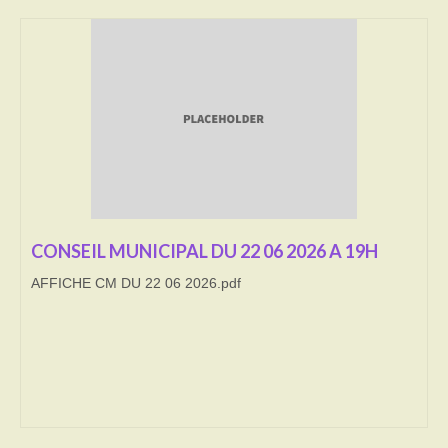
Transport
Cimetière
Culte
Correspondants de presse
LE BRULAGE DES VEGETAUX
DECHETS VERTS
CONSEIL MUNICIPAL DU 22 06 2026 A 19H
AFFICHE CM DU 22 06 2026.pdf