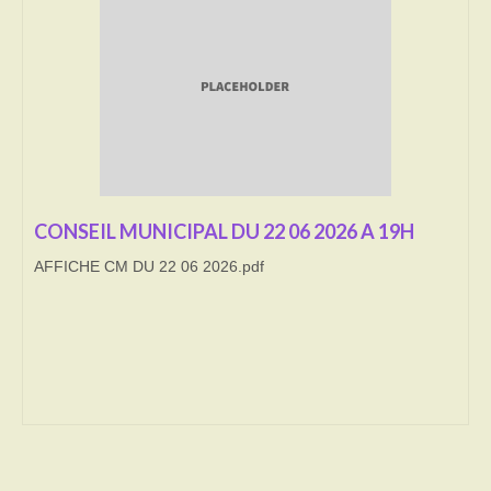
Transport
Cimetière
Culte
Correspondants de presse
LE BRULAGE DES VEGETAUX
CONSEIL MUNICIPAL DU 22 06 2026 A 19H
AFFICHE CM DU 22 06 2026.pdf
DECHETS VERTS