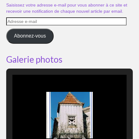
Saisissez votre adresse e-mail pour vous abonner à ce site et
recevoir une notification de chaque nouvel article par email.
Adresse
e-
mail
Abonnez-vous
Galerie photos