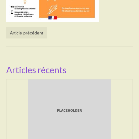
Activités
Poésie
Article précédent
Contact
Heures d’ouverture
Démarches administratives
Articles récents
CONSEILLER NUMERIQUE
Infos utiles
Salle polyvalente
Service des eaux
L’école
Environnement