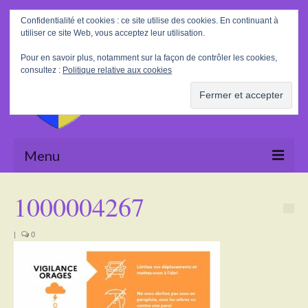
Rechercher
Confidentialité et cookies : ce site utilise des cookies. En continuant à
:
utiliser ce site Web, vous acceptez leur utilisation.
Pour en savoir plus, notamment sur la façon de contrôler les cookies,
consultez :
Politique relative aux cookies
Menu
Accueil
1000004267
La Mairie
|
0
Le village
Tourisme
Actualités