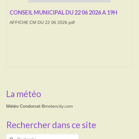
CONSEIL MUNICIPAL DU 22 06 2026 A 19H
Transport
AFFICHE CM DU 22 06 2026.pdf
Cimetière
Culte
Correspondants de presse
LE BRULAGE DES VEGETAUX
DECHETS VERTS
La météo
Météo Condorcet
©
meteocity.com
Rechercher dans ce site
Rechercher