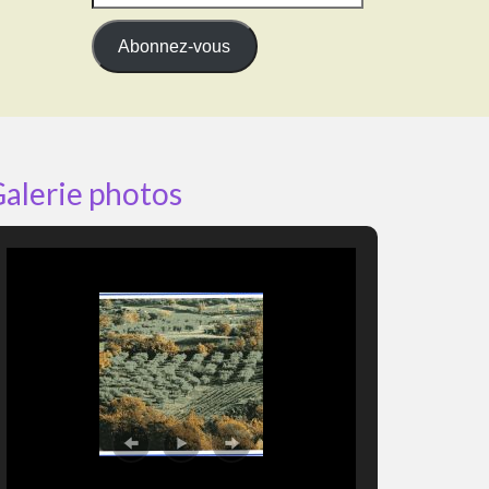
e-
mail
Abonnez-vous
alerie photos