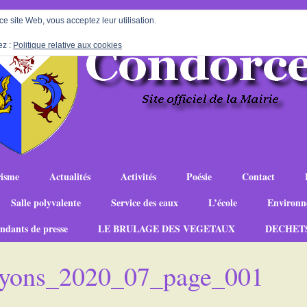
 ce site Web, vous acceptez leur utilisation.
ez :
Politique relative aux cookies
isme
Actualités
Activités
Poésie
Contact
Salle polyvalente
Service des eaux
L’école
Environn
ndants de presse
LE BRULAGE DES VEGETAUX
DECHET
_nyons_2020_07_page_001