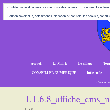
Confidentialité et cookies : ce site utilise des cookies. En continuant à utiliser
Pour en savoir plus, notamment sur la façon de contrôler les cookies, consult
Accueil
La Mairie
Le village
Tour
CONSEILLER NUMERIQUE
Infos utiles
Correspo
1.1.6.8_affiche_cms
|
0