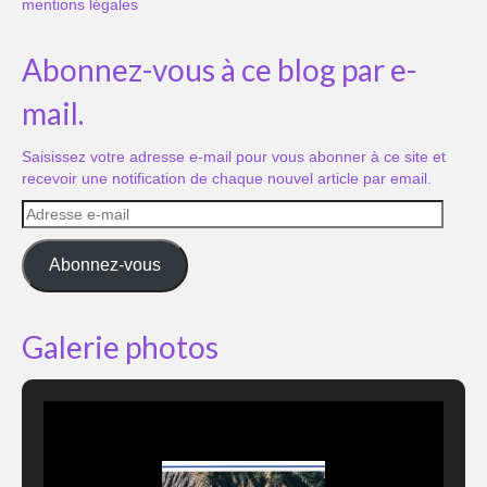
mentions légales
Abonnez-vous à ce blog par e-
mail.
Saisissez votre adresse e-mail pour vous abonner à ce site et
recevoir une notification de chaque nouvel article par email.
Adresse
e-
mail
Abonnez-vous
Galerie photos