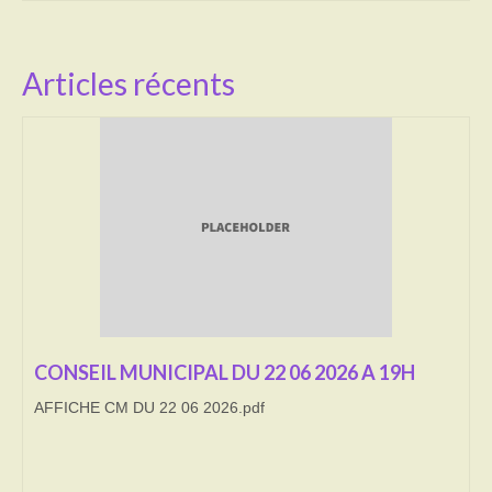
Activités
Articles récents
Poésie
Contact
Heures d’ouverture
Démarches administratives
CONSEILLER NUMERIQUE
Infos utiles
Salle polyvalente
CONSEIL MUNICIPAL DU 22 06 2026 A 19H
Service des eaux
AFFICHE CM DU 22 06 2026.pdf
L’école
Environnement