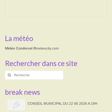
Transport
Cimetière
Culte
La météo
Correspondants de presse
Météo Condorcet
©
meteocity.com
LE BRULAGE DES VEGETAUX
Rechercher dans ce site
DECHETS VERTS
Rechercher
:
break news
CONSEIL MUNICIPAL DU 22 06 2026 A 19H