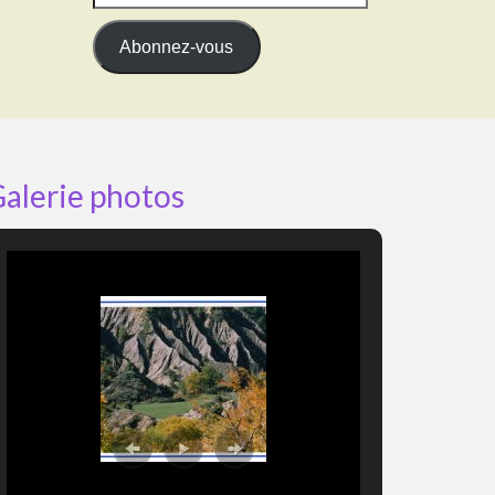
e-
mail
Abonnez-vous
alerie photos