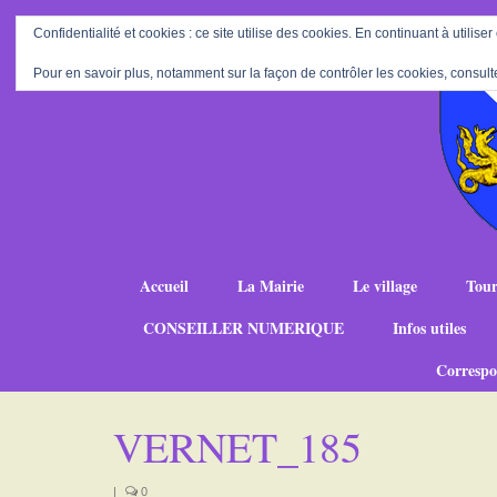
Confidentialité et cookies : ce site utilise des cookies. En continuant à utiliser
Pour en savoir plus, notamment sur la façon de contrôler les cookies, consult
Accueil
La Mairie
Le village
Tour
CONSEILLER NUMERIQUE
Infos utiles
Correspo
VERNET_185
|
0