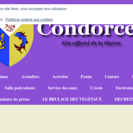
 ce site Web, vous acceptez leur utilisation.
ez :
Politique relative aux cookies
isme
Actualités
Activités
Poésie
Contact
Salle polyvalente
Service des eaux
L’école
Environn
ndants de presse
LE BRULAGE DES VEGETAUX
DECHET