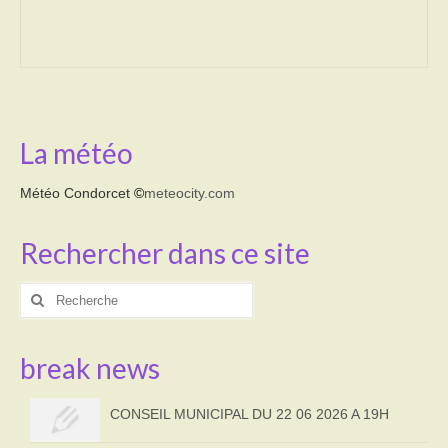
Transport
Cimetière
Culte
La météo
Correspondants de presse
Météo Condorcet
©
meteocity.com
LE BRULAGE DES VEGETAUX
Rechercher dans ce site
DECHETS VERTS
Rechercher
:
break news
CONSEIL MUNICIPAL DU 22 06 2026 A 19H