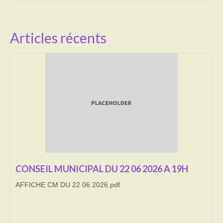
Activités
Articles récents
Poésie
Contact
Heures d’ouverture
Démarches administratives
CONSEILLER NUMERIQUE
Infos utiles
Salle polyvalente
CONSEIL MUNICIPAL DU 22 06 2026 A 19H
Service des eaux
AFFICHE CM DU 22 06 2026.pdf
L’école
Environnement