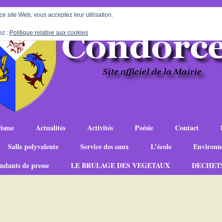
 ce site Web, vous acceptez leur utilisation.
ez :
Politique relative aux cookies
isme
Actualités
Activités
Poésie
Contact
Salle polyvalente
Service des eaux
L’école
Environn
ndants de presse
LE BRULAGE DES VEGETAUX
DECHET