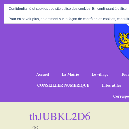
Confidentialité et cookies : ce site utilise des cookies. En continuant à utiliser
Pour en savoir plus, notamment sur la façon de contrôler les cookies, consult
Accueil
La Mairie
Le village
Tour
CONSEILLER NUMERIQUE
Infos utiles
Correspo
thJUBKL2D6
|
0