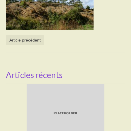
Activités
Poésie
Contact
Article précédent
Heures d’ouverture
Démarches administratives
CONSEILLER NUMERIQUE
Articles récents
Infos utiles
Salle polyvalente
Service des eaux
L’école
Environnement