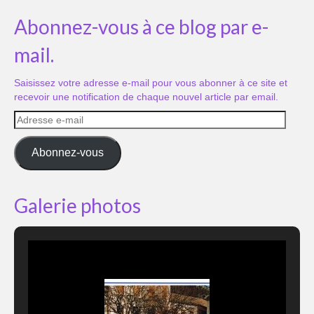
Abonnez-vous à ce blog par e-
mail.
Saisissez votre adresse e-mail pour vous abonner à ce site et
recevoir une notification de chaque nouvel article par email.
Adresse
e-
mail
Abonnez-vous
Galerie photos