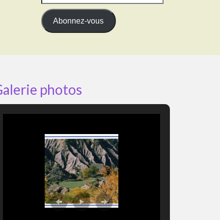
e-
mail
Abonnez-vous
alerie photos