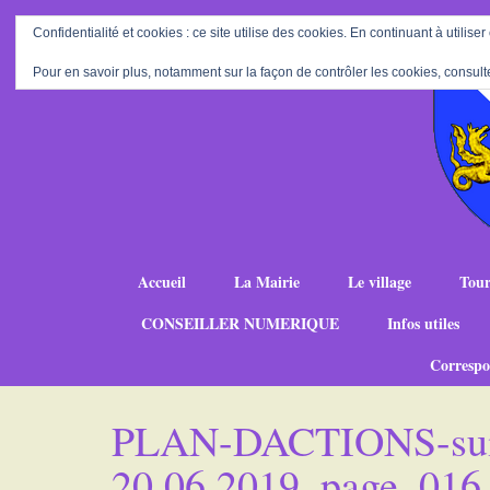
Confidentialité et cookies : ce site utilise des cookies. En continuant à utiliser
Pour en savoir plus, notamment sur la façon de contrôler les cookies, consult
Accueil
La Mairie
Le village
Tour
CONSEILLER NUMERIQUE
Infos utiles
Correspo
PLAN-DACTIONS-suit
20.06.2019_page_016