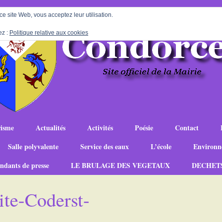
 ce site Web, vous acceptez leur utilisation.
ez :
Politique relative aux cookies
isme
Actualités
Activités
Poésie
Contact
Salle polyvalente
Service des eaux
L’école
Environn
ndants de presse
LE BRULAGE DES VEGETAUX
DECHET
e-Coderst-