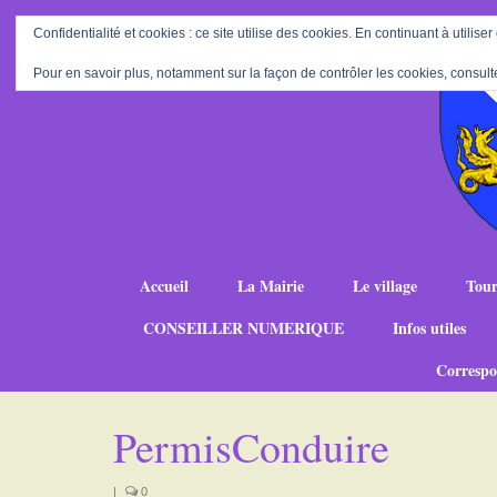
Confidentialité et cookies : ce site utilise des cookies. En continuant à utiliser
Pour en savoir plus, notamment sur la façon de contrôler les cookies, consult
Accueil
La Mairie
Le village
Tour
CONSEILLER NUMERIQUE
Infos utiles
Correspo
PermisConduire
|
0