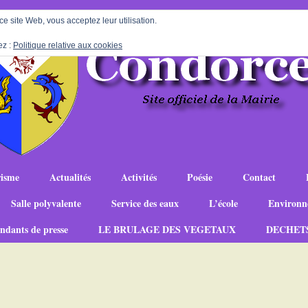
 ce site Web, vous acceptez leur utilisation.
ez :
Politique relative aux cookies
isme
Actualités
Activités
Poésie
Contact
Salle polyvalente
Service des eaux
L’école
Environn
ndants de presse
LE BRULAGE DES VEGETAUX
DECHET