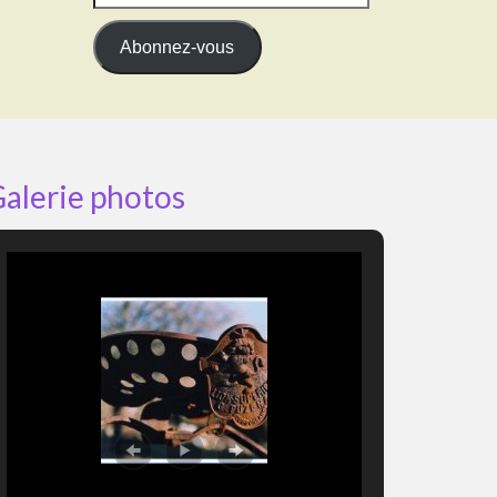
e-
mail
Abonnez-vous
alerie photos