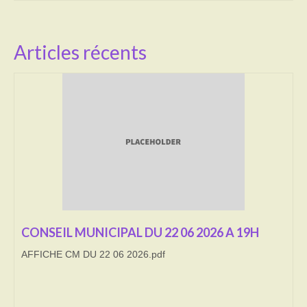
Activités
Articles récents
Poésie
Contact
Heures d’ouverture
Démarches administratives
CONSEILLER NUMERIQUE
Infos utiles
Salle polyvalente
CONSEIL MUNICIPAL DU 22 06 2026 A 19H
Service des eaux
AFFICHE CM DU 22 06 2026.pdf
L’école
Environnement