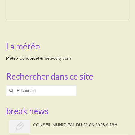
Transport
Cimetière
Culte
La météo
Correspondants de presse
Météo Condorcet
©
meteocity.com
LE BRULAGE DES VEGETAUX
Rechercher dans ce site
DECHETS VERTS
Rechercher
:
break news
CONSEIL MUNICIPAL DU 22 06 2026 A 19H