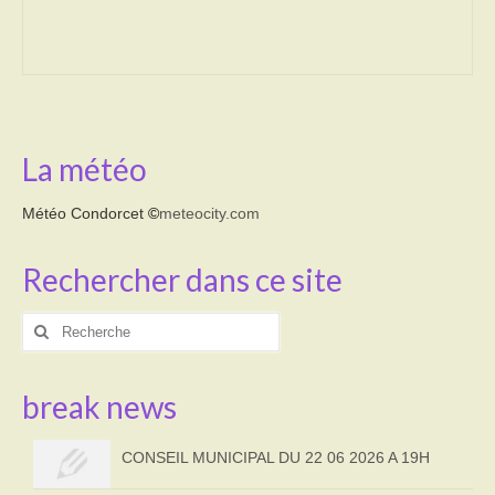
Transport
Cimetière
Culte
La météo
Correspondants de presse
Météo Condorcet
©
meteocity.com
LE BRULAGE DES VEGETAUX
Rechercher dans ce site
DECHETS VERTS
Rechercher
:
break news
CONSEIL MUNICIPAL DU 22 06 2026 A 19H