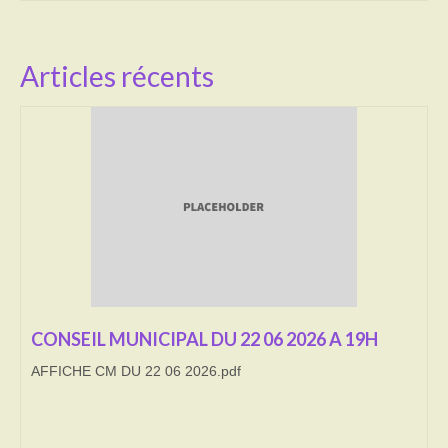
Activités
Articles récents
Poésie
Contact
Heures d’ouverture
Démarches administratives
CONSEILLER NUMERIQUE
Infos utiles
Salle polyvalente
CONSEIL MUNICIPAL DU 22 06 2026 A 19H
Service des eaux
AFFICHE CM DU 22 06 2026.pdf
L’école
Environnement