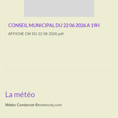
Transport
Cimetière
CONSEIL MUNICIPAL DU 22 06 2026 A 19H
Culte
AFFICHE CM DU 22 06 2026.pdf
Correspondants de presse
LE BRULAGE DES VEGETAUX
DECHETS VERTS
La météo
Météo Condorcet
©
meteocity.com