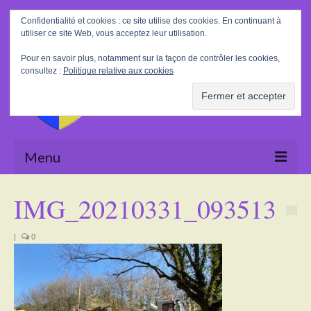
Rechercher
Confidentialité et cookies : ce site utilise des cookies. En continuant à
:
utiliser ce site Web, vous acceptez leur utilisation.
Pour en savoir plus, notamment sur la façon de contrôler les cookies,
consultez :
Politique relative aux cookies
Menu
Accueil
IMG_20210331_093513
La Mairie
|
0
Le village
Tourisme
Actualités