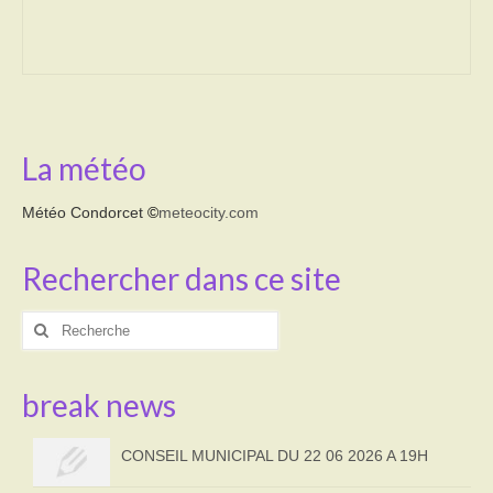
Transport
Cimetière
Culte
La météo
Correspondants de presse
Météo Condorcet
©
meteocity.com
LE BRULAGE DES VEGETAUX
Rechercher dans ce site
DECHETS VERTS
Rechercher
:
break news
CONSEIL MUNICIPAL DU 22 06 2026 A 19H