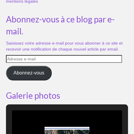
mentions légales
Abonnez-vous à ce blog par e-
mail.
Saisissez votre adresse e-mail pour vous abonner à ce site et
recevoir une notification de chaque nouvel article par email.
Adresse
e-
mail
Abonnez-vous
Galerie photos