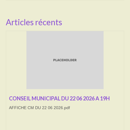
Activités
Articles récents
Poésie
Contact
Heures d’ouverture
Démarches administratives
CONSEILLER NUMERIQUE
Infos utiles
Salle polyvalente
CONSEIL MUNICIPAL DU 22 06 2026 A 19H
Service des eaux
AFFICHE CM DU 22 06 2026.pdf
L’école
Environnement