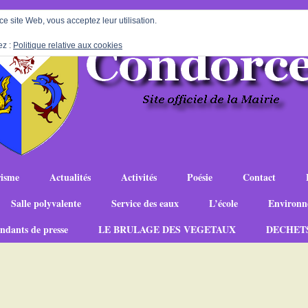
 ce site Web, vous acceptez leur utilisation.
ez :
Politique relative aux cookies
isme
Actualités
Activités
Poésie
Contact
Salle polyvalente
Service des eaux
L’école
Environn
ndants de presse
LE BRULAGE DES VEGETAUX
DECHET