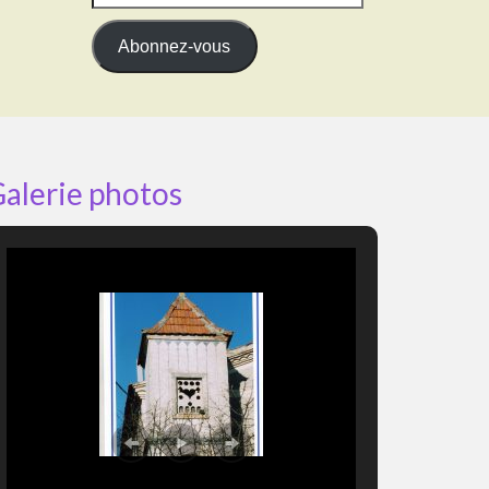
e-
mail
Abonnez-vous
alerie photos