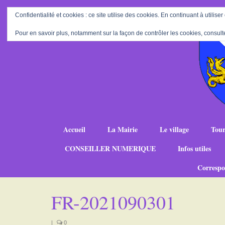
Confidentialité et cookies : ce site utilise des cookies. En continuant à utiliser
Pour en savoir plus, notamment sur la façon de contrôler les cookies, consult
Accueil
La Mairie
Le village
Tour
CONSEILLER NUMERIQUE
Infos utiles
Correspo
FR-2021090301
|
0