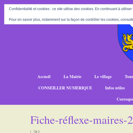
Confidentialité et cookies : ce site utilise des cookies. En continuant à utiliser
Pour en savoir plus, notamment sur la façon de contrôler les cookies, consult
Accueil
La Mairie
Le village
Tour
CONSEILLER NUMERIQUE
Infos utiles
Correspo
Fiche-réflexe-maires
|
0