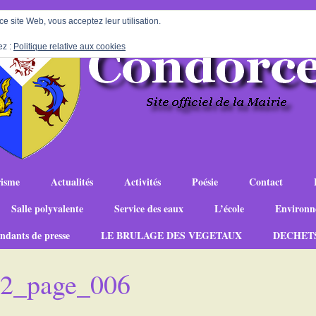
 ce site Web, vous acceptez leur utilisation.
ez :
Politique relative aux cookies
isme
Actualités
Activités
Poésie
Contact
Salle polyvalente
Service des eaux
L’école
Environn
ndants de presse
LE BRULAGE DES VEGETAUX
DECHET
-22_page_006