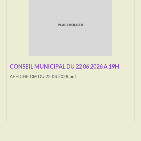
Transport
Cimetière
Culte
Correspondants de presse
LE BRULAGE DES VEGETAUX
CONSEIL MUNICIPAL DU 22 06 2026 A 19H
AFFICHE CM DU 22 06 2026.pdf
DECHETS VERTS