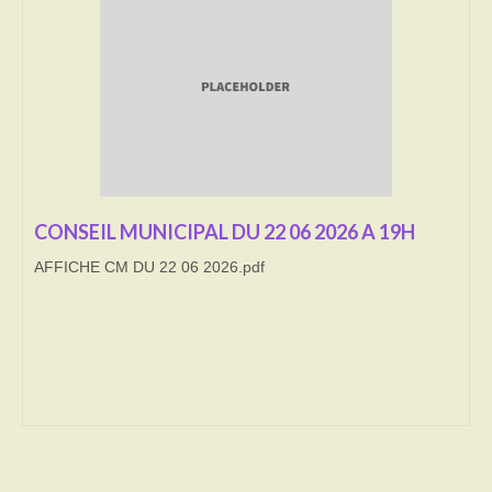
Transport
Cimetière
Culte
Correspondants de presse
LE BRULAGE DES VEGETAUX
CONSEIL MUNICIPAL DU 22 06 2026 A 19H
AFFICHE CM DU 22 06 2026.pdf
DECHETS VERTS