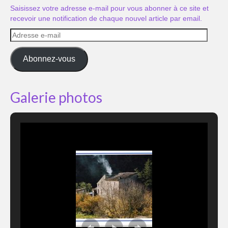
Saisissez votre adresse e-mail pour vous abonner à ce site et
recevoir une notification de chaque nouvel article par email.
Adresse
e-
mail
Abonnez-vous
Galerie photos