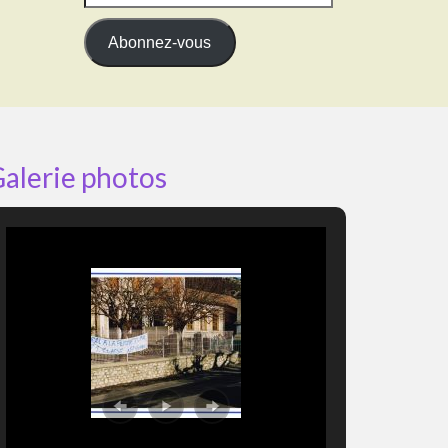
e-
mail
Abonnez-vous
alerie photos