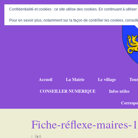
Confidentialité et cookies : ce site utilise des cookies. En continuant à utiliser
Pour en savoir plus, notamment sur la façon de contrôler les cookies, consult
Accueil
La Mairie
Le village
Tour
CONSEILLER NUMERIQUE
Infos utiles
Correspo
Fiche-réflexe-maires
|
0