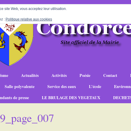
 ce site Web, vous acceptez leur utilisation.
ez :
Politique relative aux cookies
isme
Actualités
Activités
Poésie
Contact
Salle polyvalente
Service des eaux
L’école
Environn
ndants de presse
LE BRULAGE DES VEGETAUX
DECHET
-19_page_007